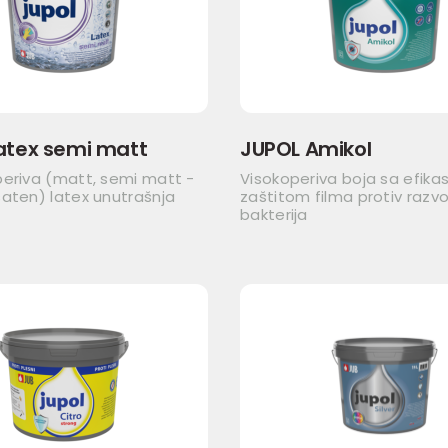
atex semi matt
JUPOL Amikol
periva (matt, semi matt -
Visokoperiva boja sa efik
aten) latex unutrašnja
zaštitom filma protiv razvo
bakterija