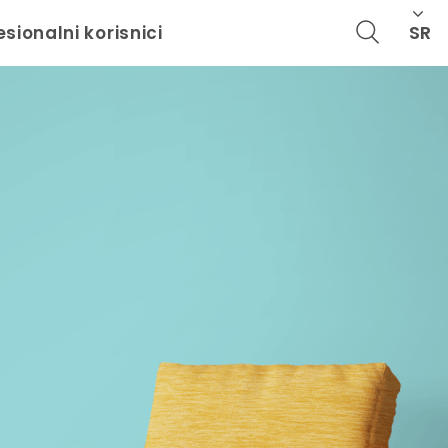
SR
esionalni korisnici