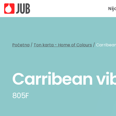
Nij
Početna
/
Ton karta - Home of Colours
/
Carribean
Carribean vi
805F