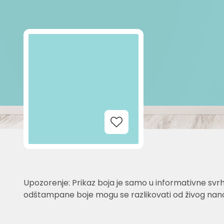
Add to Wishlist
Upozorenje: Prikaz boja je samo u informativne svrh
odštampane boje mogu se razlikovati od živog nano