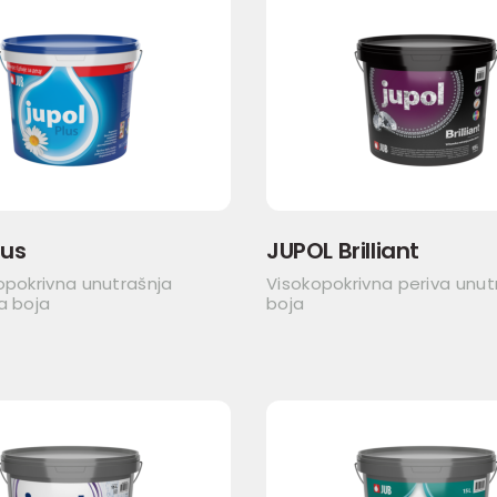
lus
JUPOL Brilliant
opokrivna unutrašnja
Visokopokrivna periva unut
a boja
boja