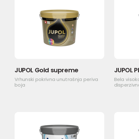
JUPOL Gold supreme
JUPOL P
Vrhunski pokrivna unutrašnja periva
Bela visok
boja
disperzivn