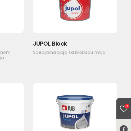
JUPOL Block
asnom
Specijalna boja za blokadu mrlja
ja
0