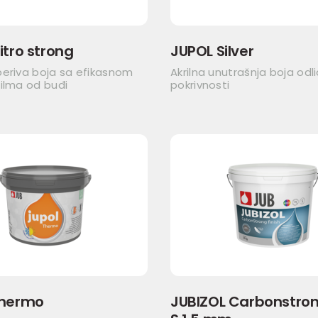
itro strong
JUPOL Silver
periva boja sa efikasnom
Akrilna unutrašnja boja odl
ilma od buđi
pokrivnosti
Thermo
JUBIZOL Carbonstrong