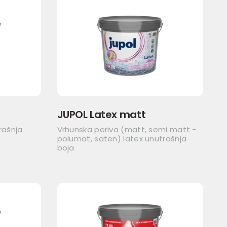
JUPOL Latex matt
rašnja
Vrhunska periva (matt, semi matt -
polumat, saten) latex unutrašnja
boja