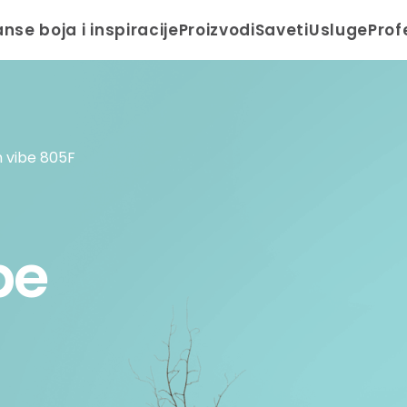
anse boja i inspiracije
Proizvodi
Saveti
Usluge
Prof
 vibe 805F
be