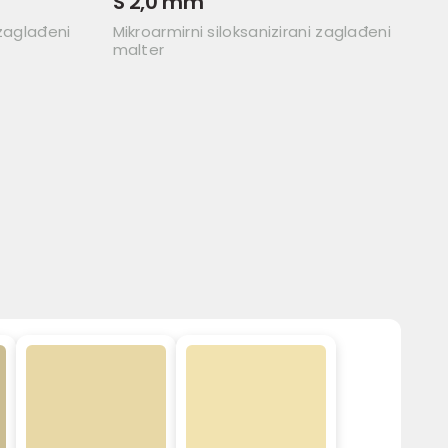
S 2,0 mm
 zaglađeni
Mikroarmirni siloksanizirani zaglađeni
malter