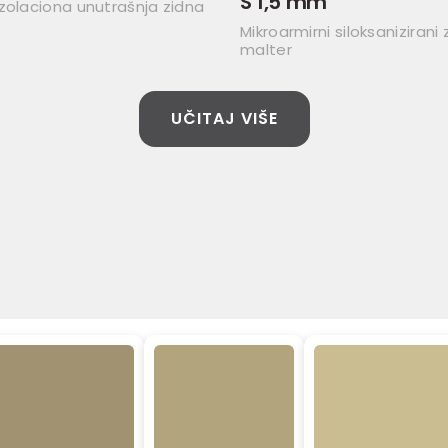
S 1,5 mm
zolaciona unutrašnja zidna
Mikroarmirni siloksanizirani
malter
UČITAJ VIŠE