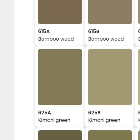
615A
615B
Bamboo wood
Bamboo wood
625A
625B
Kimchi green
Kimchi green