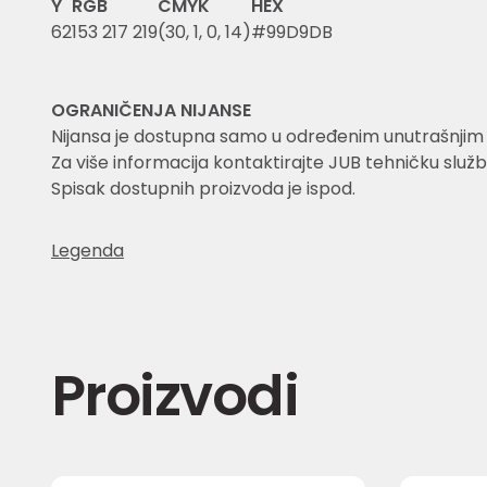
Y
RGB
CMYK
HEX
62
153 217 219
(30, 1, 0, 14)
#99D9DB
OGRANIČENJA NIJANSE
Nijansa je dostupna samo u određenim unutrašnjim i 
Za više informacija kontaktirajte JUB tehničku služb
Spisak dostupnih proizvoda je ispod.
Legenda
Proizvodi