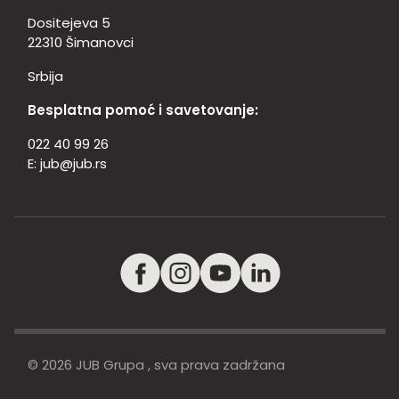
Dositejeva 5
22310 Šimanovci
Srbija
Besplatna pomoć i savetovanje:
022 40 99 26
E:
jub@jub.rs
© 2026 JUB Grupa , sva prava zadržana