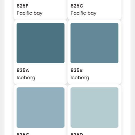
825F
825G
Pacific bay
Pacific bay
835A
835B
Iceberg
Iceberg
835C
835D