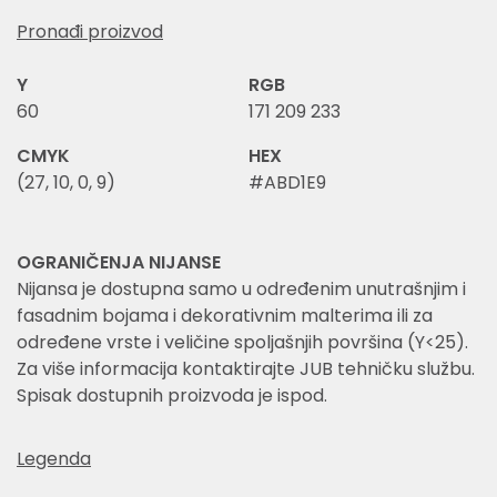
Pronađi proizvod
Y
RGB
60
171 209 233
CMYK
HEX
(27, 10, 0, 9)
#ABD1E9
OGRANIČENJA NIJANSE
Nijansa je dostupna samo u određenim unutrašnjim i
fasadnim bojama i dekorativnim malterima ili za
određene vrste i veličine spoljašnjih površina (Y<25).
Za više informacija kontaktirajte JUB tehničku službu.
Spisak dostupnih proizvoda je ispod.
Legenda