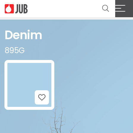
Denim
895G
Add to Wishlist