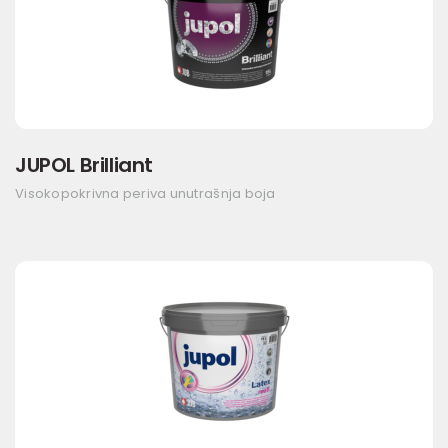
JUPOL Brilliant
Visokopokrivna periva unutrašnja boja