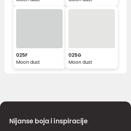
025F
025G
Moon dust
Moon dust
Nijanse boja i inspiracije