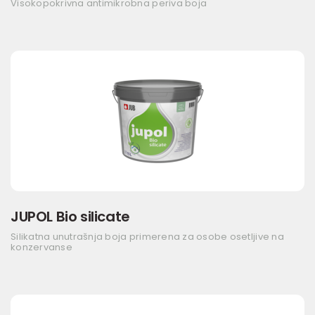
Visokopokrivna antimikrobna periva boja
JUPOL Bio silicate
Silikatna unutrašnja boja primerena za osobe osetljive na
konzervanse