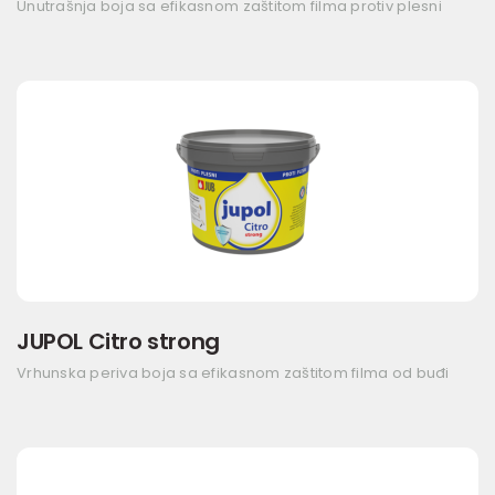
Unutrašnja boja sa efikasnom zaštitom filma protiv plesni
JUPOL Citro strong
Vrhunska periva boja sa efikasnom zaštitom filma od buđi