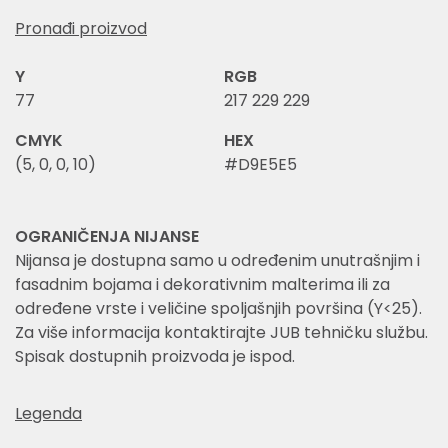
Pronađi proizvod
Y
RGB
77
217 229 229
CMYK
HEX
(5, 0, 0, 10)
#D9E5E5
OGRANIČENJA NIJANSE
Nijansa je dostupna samo u određenim unutrašnjim i
fasadnim bojama i dekorativnim malterima ili za
određene vrste i veličine spoljašnjih površina (Y<25).
Za više informacija kontaktirajte JUB tehničku službu.
Spisak dostupnih proizvoda je ispod.
Legenda