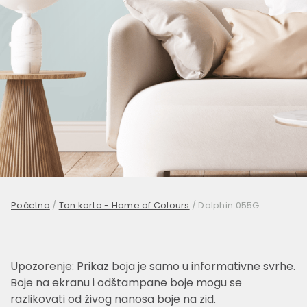
Početna
/
Ton karta - Home of Colours
/
Dolphin 055G
Upozorenje: Prikaz boja je samo u informativne svrhe.
Boje na ekranu i odštampane boje mogu se
razlikovati od živog nanosa boje na zid.