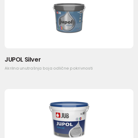
JUPOL Silver
Akrilna unutrašnja boja odlične pokrivnosti