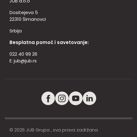
JUB d.o.o
Dositejeva 5
22310 Šimanovci
Srbija
Besplatna pomoć i savetovanje:
022 40 99 26
E:
jub@jub.rs
© 2026 JUB Grupa , sva prava zadržana