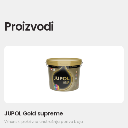
Proizvodi
JUPOL Gold supreme
Vrhunski pokrivna unutrašnja periva boja