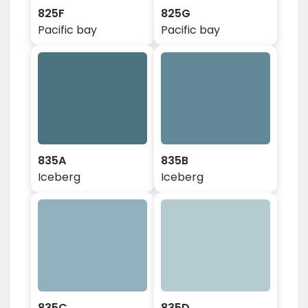
825F
825G
Pacific bay
Pacific bay
835A
835B
Iceberg
Iceberg
835C
835D