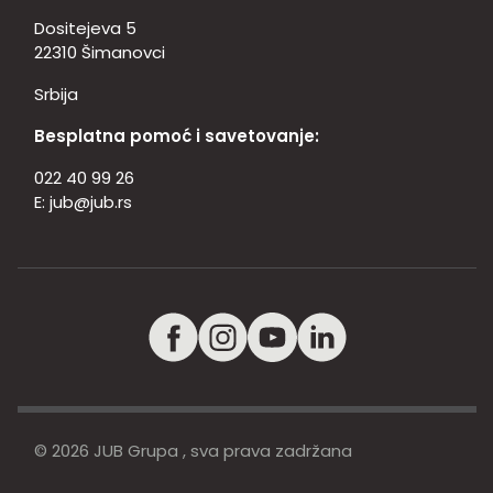
Dositejeva 5
22310 Šimanovci
Srbija
Besplatna pomoć i savetovanje:
022 40 99 26
E:
jub@jub.rs
© 2026 JUB Grupa , sva prava zadržana