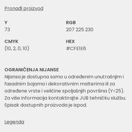
Pronađi proizvod
Y
RGB
73
207 225 230
CMYK
HEX
(10, 2, 0, 10)
#CFE1E6
OGRANIČENJA NIJANSE
Nijansa je dostupna samo u određenim unutrašnjim i
fasadnim bojama i dekorativnim malterima ili za
određene vrste i veličine spoljašnjih površina (Y<25).
Za više informacija kontaktirajte JUB tehničku službu.
Spisak dostupnih proizvoda je ispod.
Legenda