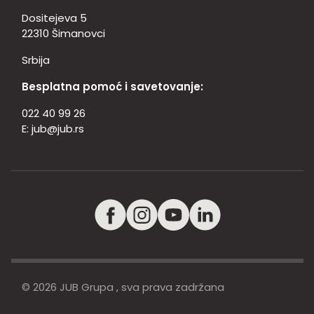
Dositejeva 5
22310 Šimanovci
Srbija
Besplatna pomoć i savetovanje:
022 40 99 26
E:
jub@jub.rs
© 2026 JUB Grupa , sva prava zadržana