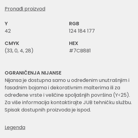
Pronađi proizvod
Y
RGB
42
124 184 177
CMYK
HEX
(33, 0, 4, 28)
#7CB8B1
OGRANIČENJA NIJANSE
Nijansa je dostupna samo u određenim unutrašnjim i
fasadnim bojama i dekorativnim malterima ili za
određene vrste i veličine spoljašnjih površina (Y<25).
Za više informacija kontaktirajte JUB tehničku službu.
Spisak dostupnih proizvoda je ispod.
Legenda