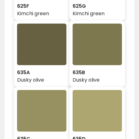
625F
625G
Kimchi green
Kimchi green
635A
635B
Dusky olive
Dusky olive
635C
635D