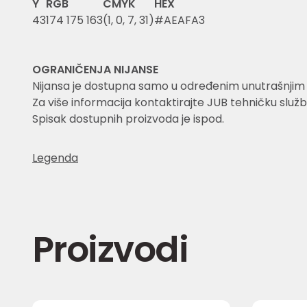
Y
RGB
CMYK
HEX
43
174 175 163
(1, 0, 7, 31)
#AEAFA3
OGRANIČENJA NIJANSE
Nijansa je dostupna samo u određenim unutrašnjim i 
Za više informacija kontaktirajte JUB tehničku služb
Spisak dostupnih proizvoda je ispod.
Legenda
Proizvodi