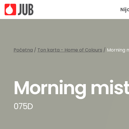
Nij
Početna
/
Ton karta - Home of Colours
/
Morning 
Morning mis
075D