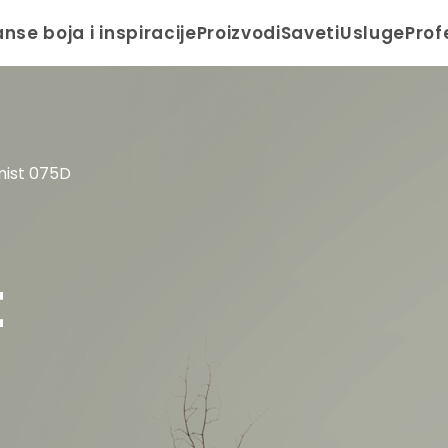
anse boja i inspiracije
Proizvodi
Saveti
Usluge
Prof
mist 075D
t