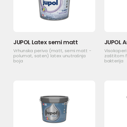
JUPOL Latex semi matt
JUPOL A
Vrhunska periva (matt, semi matt -
Visokoper
polumat, saten) latex unutrašnja
zaštitom f
boja
bakterija