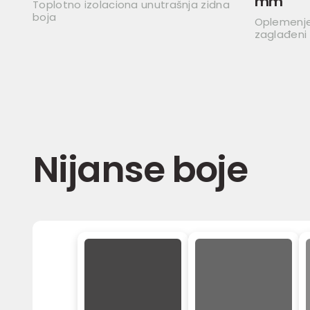
mm
Toplotno izolaciona unutrašnja zidna
boja
Oplemenjen
zaglađeni
Nijanse boje