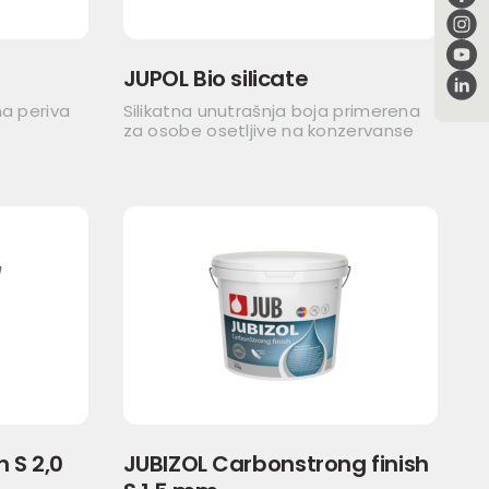
JUPOL Bio silicate
na periva
Silikatna unutrašnja boja primerena
za osobe osetljive na konzervanse
h S 2,0
JUBIZOL Carbonstrong finish