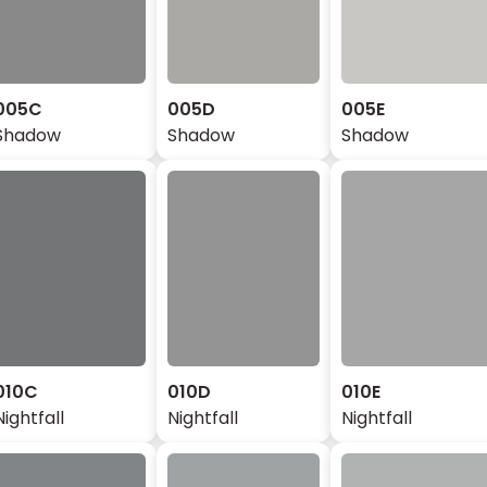
005C
005D
005E
Shadow
Shadow
Shadow
010C
010D
010E
Nightfall
Nightfall
Nightfall