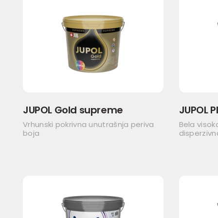
JUPOL Gold supreme
JUPOL P
Vrhunski pokrivna unutrašnja periva
Bela visok
boja
disperzivn