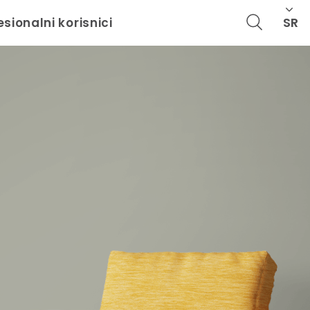
SR
esionalni korisnici