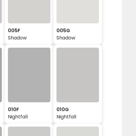
005F
005G
Shadow
Shadow
010F
010G
Nightfall
Nightfall