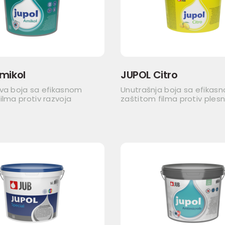
mikol
JUPOL Citro
iva boja sa efikasnom
Unutrašnja boja sa efikas
ilma protiv razvoja
zaštitom filma protiv plesn