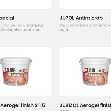
pecial
JUPOL Antimicrob
rivna periva unutrašnja
Visokopokrivna antimikrob
rofesionalnu upotrebu
boja
Aerogel finish S 1,5
JUBIZOL Aerogel finis