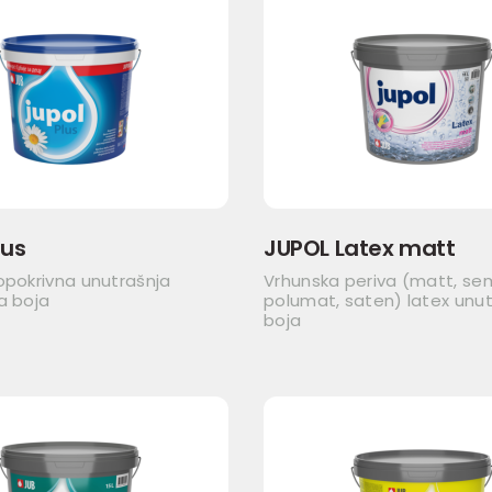
lus
JUPOL Latex matt
opokrivna unutrašnja
Vrhunska periva (matt, se
a boja
polumat, saten) latex unut
boja