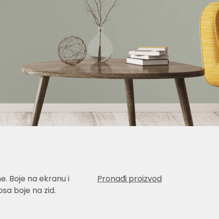
e. Boje na ekranu i
Pronađi proizvod
sa boje na zid.