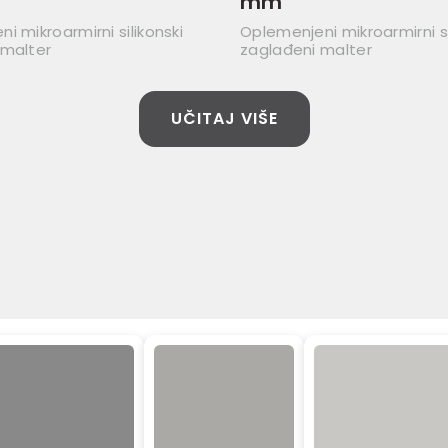
mm
i mikroarmirni silikonski
Oplemenjeni mikroarmirni si
 malter
zaglađeni malter
UČITAJ VIŠE