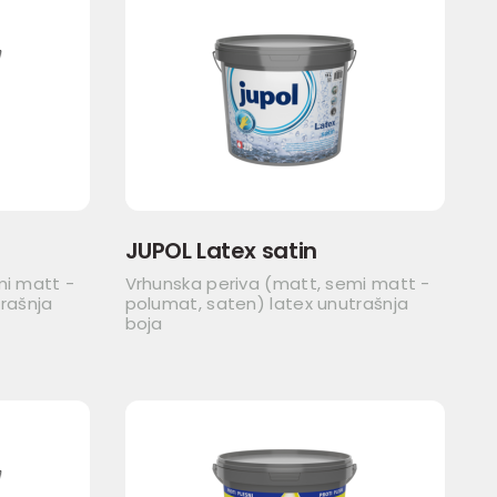
JUPOL Latex satin
mi matt -
Vrhunska periva (matt, semi matt -
rašnja
polumat, saten) latex unutrašnja
boja