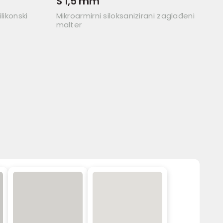
S 1,5 mm
likonski
Mikroarmirni siloksanizirani zaglađeni
malter