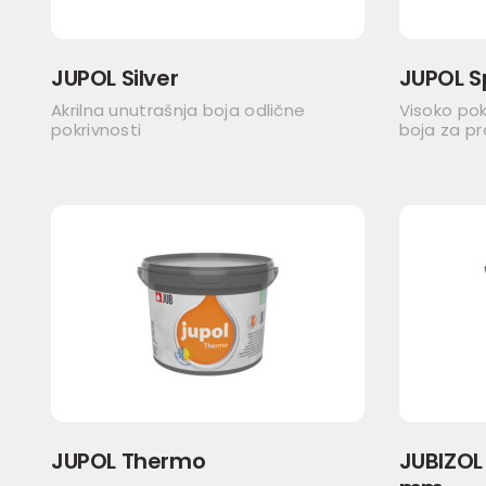
JUPOL Silver
JUPOL S
Akrilna unutrašnja boja odlične
Visoko pok
pokrivnosti
boja za p
JUPOL Thermo
JUBIZOL 