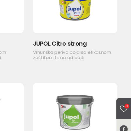
JUPOL Citro strong
nom
Vrhunska periva boja sa efikasnom
i
zaštitom filma od buđi
0