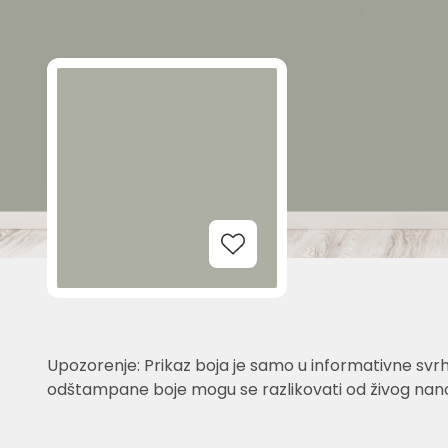
Add to Wishlist
Upozorenje: Prikaz boja je samo u informativne svrh
odštampane boje mogu se razlikovati od živog nano