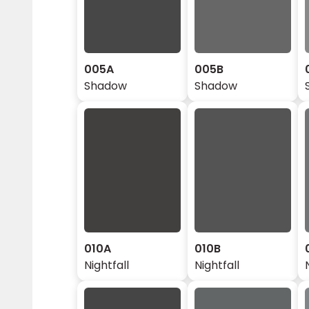
005A
005B
Shadow
Shadow
010A
010B
Nightfall
Nightfall