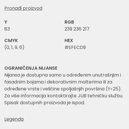
Pronađi proizvod
Y
RGB
83
239 236 217
CMYK
HEX
(0, 1, 9, 6)
#EFECD9
OGRANIČENJA NIJANSE
Nijansa je dostupna samo u određenim unutrašnjim i
fasadnim bojama i dekorativnim malterima ili za
određene vrste i veličine spoljašnjih površina (Y<25).
Za više informacija kontaktirajte JUB tehničku službu.
Spisak dostupnih proizvoda je ispod.
Legenda