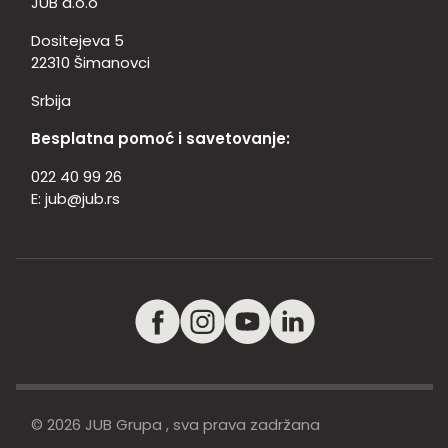
JUB d.o.o
Dositejeva 5
22310 Šimanovci
Srbija
Besplatna pomoć i savetovanje:
022 40 99 26
E:
jub@jub.rs
© 2026 JUB Grupa , sva prava zadržana