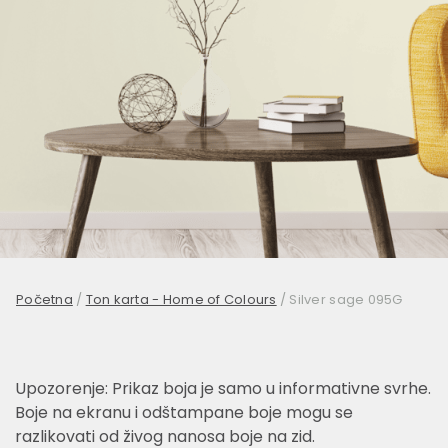
Početna
/
Ton karta - Home of Colours
/
Silver sage 095G
Upozorenje: Prikaz boja je samo u informativne svrhe.
Boje na ekranu i odštampane boje mogu se
razlikovati od živog nanosa boje na zid.