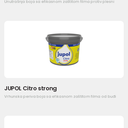
Unutrašnja boja sa efikasnom zaštitom filma protiv plesni
JUPOL Citro strong
Vrhunska periva boja sa efikasnom zaštitom filma od buđi