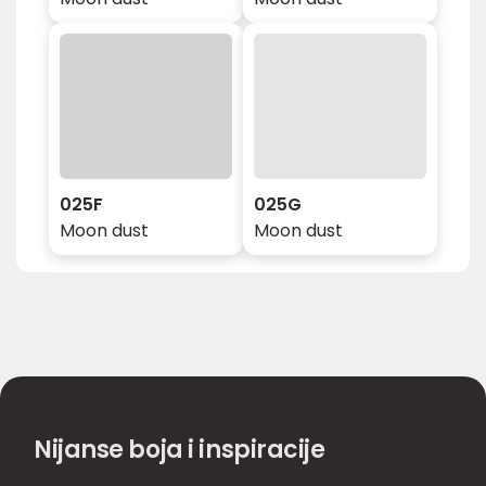
025F
025G
Moon dust
Moon dust
Nijanse boja i inspiracije