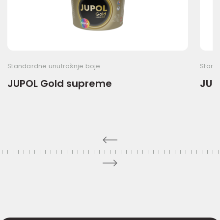
Standardne unutrašnje boje
Stand
JUPOL Gold supreme
JUP