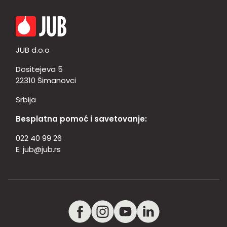
JUB d.o.o
Dositejeva 5
22310 Šimanovci
Srbija
Besplatna pomoć i savetovanje:
022 40 99 26
E:
jub@jub.rs