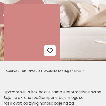
Add to Wishlist
Početna
/
Ton karta JUB Favourite feelings
/
Love 75
Upozorenje: Prikaz boja je samo u informativne svrhe.
Boje na ekranu i odštampane boje mogu se
razlikovati od živog nanosa boje na zid.