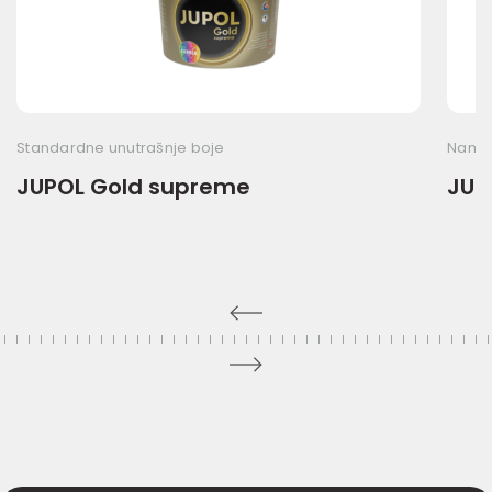
Standardne unutrašnje boje
Namen
JUPOL Gold supreme
JUP