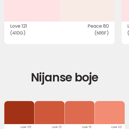
Love 121
Peace 80
(410G)
(N16F)
Nijanse boje
Love 05
Love 10
Love 15
Love 20