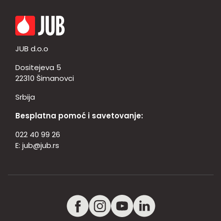
JUB d.o.o
Dositejeva 5
22310 Šimanovci
Srbija
Besplatna pomoć i savetovanje:
022 40 99 26
E:
jub@jub.rs