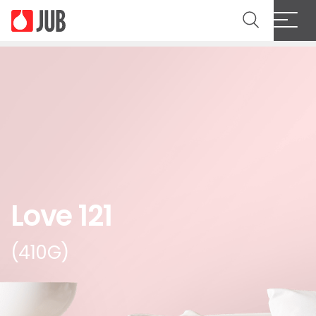
Love 121
(410G)