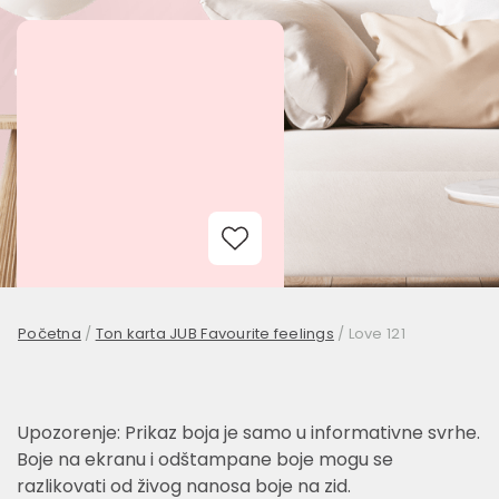
Add to Wishlist
Početna
/
Ton karta JUB Favourite feelings
/
Love 121
Upozorenje: Prikaz boja je samo u informativne svrhe.
Boje na ekranu i odštampane boje mogu se
razlikovati od živog nanosa boje na zid.