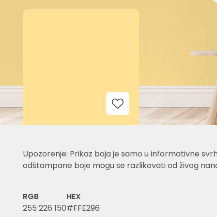
Add to Wishlist
Upozorenje: Prikaz boja je samo u informativne svrh
odštampane boje mogu se razlikovati od živog nano
RGB
HEX
255 226 150
#FFE296