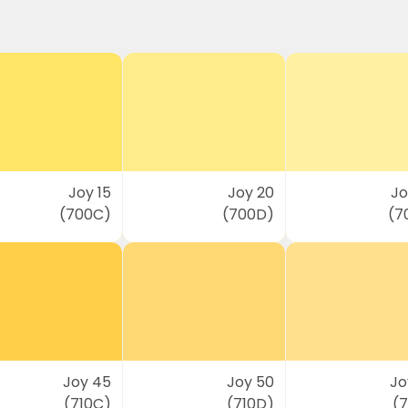
Joy 15
Joy 20
Jo
(700C)
(700D)
(7
Joy 45
Joy 50
Jo
(710C)
(710D)
(7