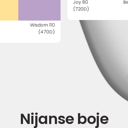
Joy 80
B
(720D)
Wisdom 110
(470D)
Nijanse boje