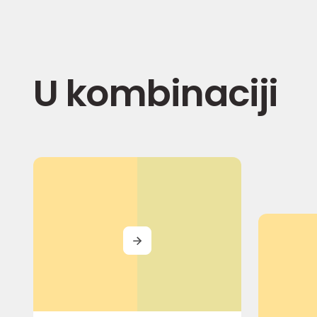
U kombinaciji
MORE