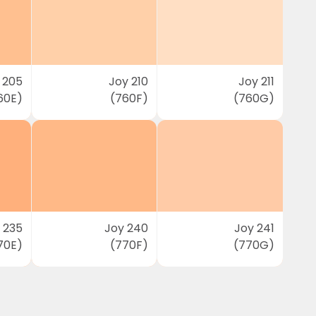
 205
Joy 210
Joy 211
60E)
(760F)
(760G)
 235
Joy 240
Joy 241
70E)
(770F)
(770G)