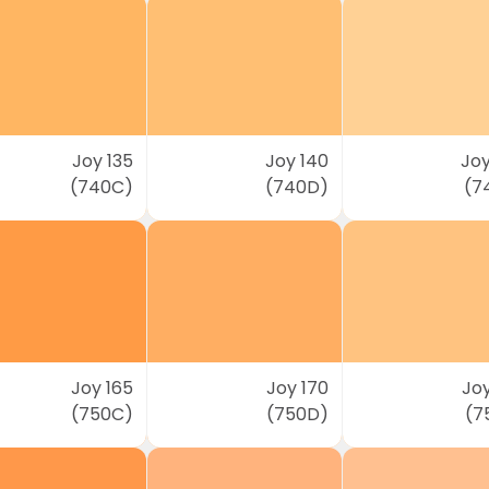
Joy 135
Joy 140
Joy
(740C)
(740D)
(7
Joy 165
Joy 170
Joy
(750C)
(750D)
(7