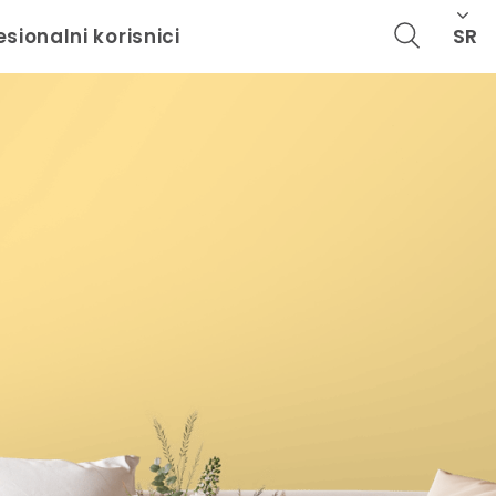
SR
esionalni korisnici