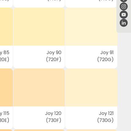
y 85
Joy 90
Joy 91
20E)
(720F)
(720G)
y 115
Joy 120
Joy 121
30E)
(730F)
(730G)