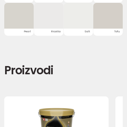
Pearl
Ricotta
Salt
Tofu
Proizvodi