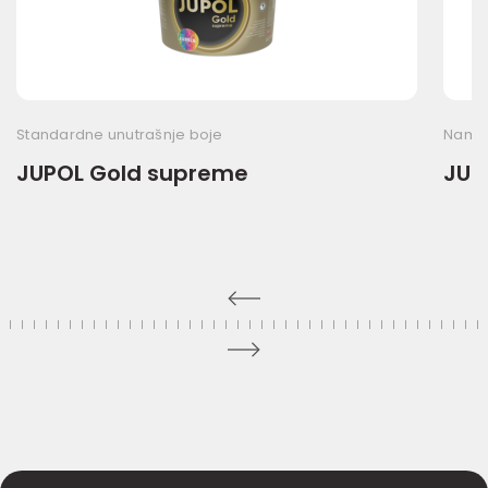
Standardne unutrašnje boje
Namen
JUPOL Gold supreme
JUP