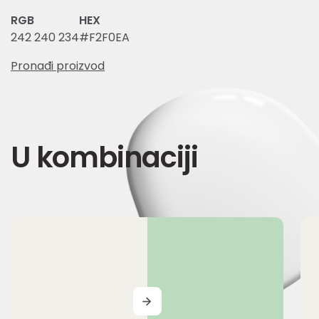
RGB
HEX
242 240 234
#F2F0EA
Pronađi proizvod
U kombinaciji
MORE