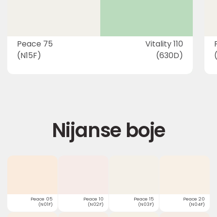
Peace 75
Vitality 110
(N15F)
(630D)
Nijanse boje
Peace 05
Peace 10
Peace 15
Peace 20
(N01F)
(N02F)
(N03F)
(N04F)