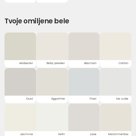
Tvoje omiljene bele
Alabaster
Baby powder
Basmati
Cotton
Dust
Eggwhite
Frost
Ice cube
Jasmine
Kefir
Lace
Marshmellow