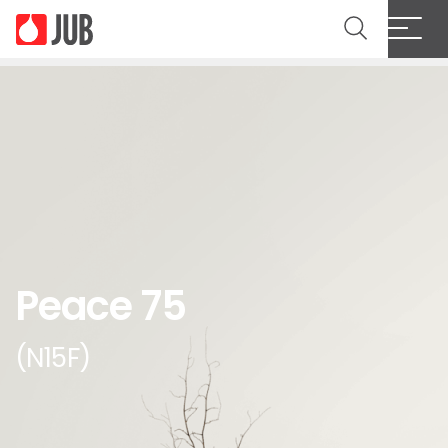
Peace 75
(N15F)