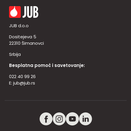
JUB d.o.o
Dositejeva 5
22310 Šimanovci
Srbija
Besplatna pomoć i savetovanje:
022 40 99 26
E:
jub@jub.rs