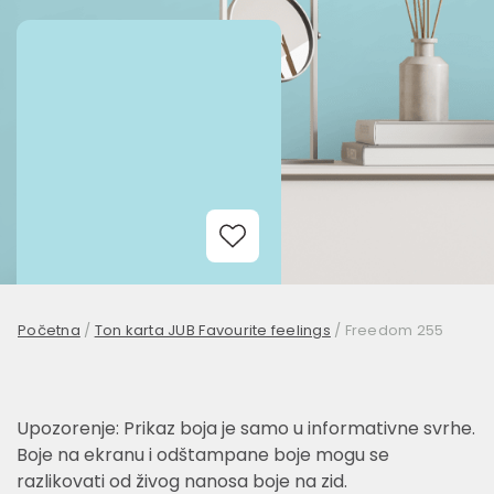
Add to Wishlist
Početna
/
Ton karta JUB Favourite feelings
/
Freedom 255
Upozorenje: Prikaz boja je samo u informativne svrhe.
Boje na ekranu i odštampane boje mogu se
razlikovati od živog nanosa boje na zid.