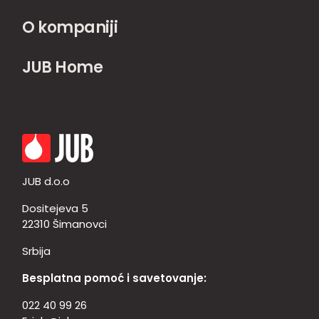
O kompaniji
JUB Home
JUB d.o.o
Dositejeva 5
22310 Šimanovci
Srbija
Besplatna pomoć i savetovanje:
022 40 99 26