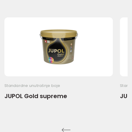
Standardne unutrašnje boje
Stand
JUPOL Gold supreme
JUP