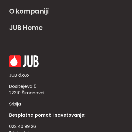
O kompaniji
JUB Home
JUB d.o.o
Dositejeva 5
22310 Šimanovci
Srbija
Besplatna pomoć i savetovanje:
022 40 99 26