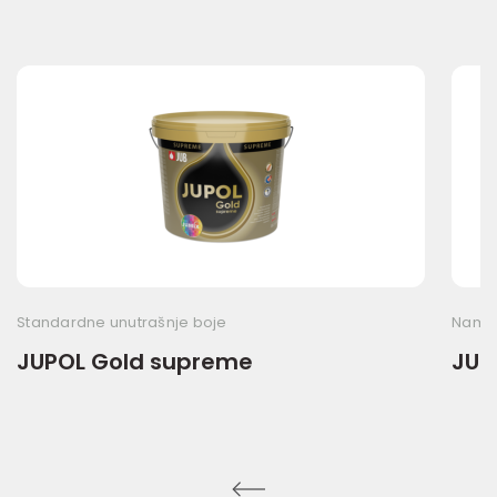
Standardne unutrašnje boje
Namen
JUPOL Gold supreme
JUP