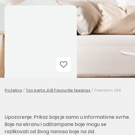
Add to Wishlist
Početna
/
Ton karta JUB Favourite feelings
/
Freedom 266
Upozorenje: Prikaz boja je samo u informativne svrhe.
Boje na ekranu i odštampane boje mogu se
razlikovati od živog nanosa boje na zid.