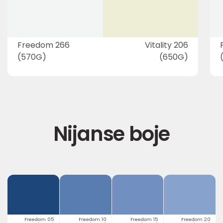
Freedom 266
Vitality 206
(570G)
(650G)
Nijanse boje
Freedom 05
Freedom 10
Freedom 15
Freedom 20