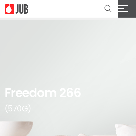
Freedom 266
(570G)